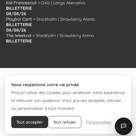
Kid Francescoli
>
Oslo
|
Langs Akerselva
BILLETTERIE
08/08/26
Playboi Carti
>
Stockholm
|
Strawberry Arena
BILLETTERIE
08/08/26
The Weeknd
>
Stockholm
|
Strawberry Arena
BILLETTERIE
Nous respectons votre vie privée
PrivList utilise des cookies pour améliorer votre expérience
© 2008-2026 PrivList.
et mesurer son audience. Vous pouvez accepter, refuser
ou personnaliser à tout moment.
Tout accepter
Tout refuser
Personnaliser