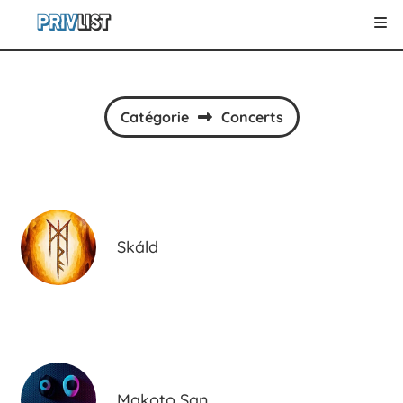
Catégorie
Concerts
Skáld
Makoto San