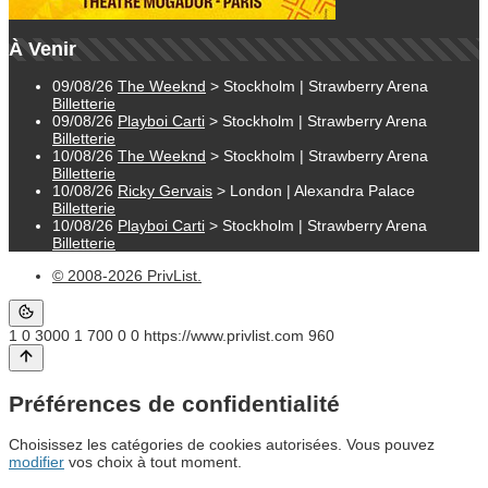
À Venir
09/08/26
The Weeknd
>
Stockholm
|
Strawberry Arena
Billetterie
09/08/26
Playboi Carti
>
Stockholm
|
Strawberry Arena
Billetterie
10/08/26
The Weeknd
>
Stockholm
|
Strawberry Arena
Billetterie
10/08/26
Ricky Gervais
>
London
|
Alexandra Palace
Billetterie
10/08/26
Playboi Carti
>
Stockholm
|
Strawberry Arena
Billetterie
© 2008-2026 PrivList.
1
0
3000
1
700
0
0
https://www.privlist.com
960
Préférences de confidentialité
Choisissez les catégories de cookies autorisées. Vous pouvez
modifier
vos choix à tout moment.