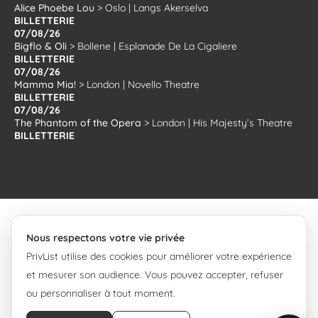
Alice Phoebe Lou
>
Oslo
|
Langs Akerselva
BILLETTERIE
07/08/26
Bigflo & Oli
>
Bollene
|
Esplanade De La Cigaliere
BILLETTERIE
07/08/26
Mamma Mia!
>
London
|
Novello Theatre
BILLETTERIE
07/08/26
The Phantom of the Opera
>
London
|
His Majesty’s Theatre
BILLETTERIE
Nous respectons votre vie privée
PrivList utilise des cookies pour améliorer votre expérience
© 2008-2026 PrivList.
et mesurer son audience. Vous pouvez accepter, refuser
ou personnaliser à tout moment.