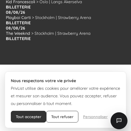
Kid Francescoli
>
Oslo
|
Langs Akerselva
BILLETTERIE
08/08/26
Playboi Carti
>
Stockholm
|
Strawberry Arena
BILLETTERIE
08/08/26
The Weeknd
>
Stockholm
|
Strawberry Arena
BILLETTERIE
Nous respectons votre vie privée
PrivList utilise des cookies pour améliorer votre expérience
© 2008-2026 PrivList.
et mesurer son audience. Vous pouvez accepter, refuser
ou personnaliser à tout moment.
Tout accepter
Tout refuser
Personnaliser