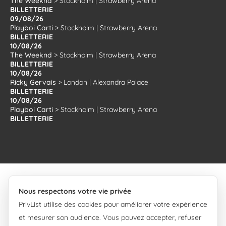
The Weeknd
>
Stockholm
|
Strawberry Arena
BILLETTERIE
09/08/26
Playboi Carti
>
Stockholm
|
Strawberry Arena
BILLETTERIE
10/08/26
The Weeknd
>
Stockholm
|
Strawberry Arena
BILLETTERIE
10/08/26
Ricky Gervais
>
London
|
Alexandra Palace
BILLETTERIE
10/08/26
Playboi Carti
>
Stockholm
|
Strawberry Arena
BILLETTERIE
Nous respectons votre vie privée
PrivList utilise des cookies pour améliorer votre expérience
© 2008-2026 PrivList.
et mesurer son audience. Vous pouvez accepter, refuser